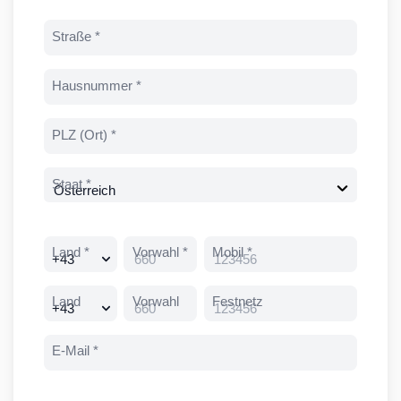
Straße *
Zahl
Hausnummer *
Gewü
PLZ (Ort) *
Staat *
Gewün
Land *
Vorwahl *
Mobil *
Gewün
Land
Vorwahl
Festnetz
Gewün
E-Mail *
Best