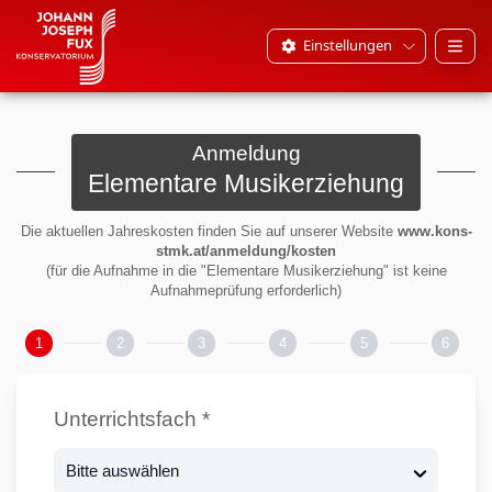
Einstellungen
Open
Anmeldung
Elementare Musikerziehung
Die aktuellen Jahreskosten finden Sie auf unserer Website
www.kons-
stmk.at/anmeldung/kosten
(für die Aufnahme in die "Elementare Musikerziehung" ist keine
Aufnahmeprüfung erforderlich)
1
2
3
4
5
6
Unter
Erzi
Zahl
Gewü
Gewü
Unterrichtsfach *
Im Fal
Lehre
Schü