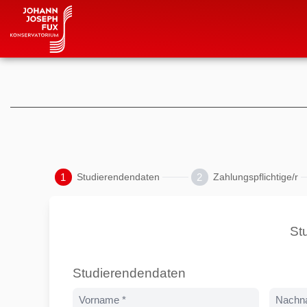
1
2
Studierendendaten
Zahlungspflichtige/r
St
Studierendendaten
Vorname *
Nachn