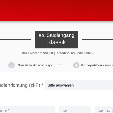
ao. Studiengang
Klassik
Jahreskosten
€ 584,00
(Tariferhöhung vorbehalten)
3
4
Oberstufe Abschlussprüfung
Korrepetitor/in erw
udienrichtung (zkF) *
ame *
Titel
Titel nach